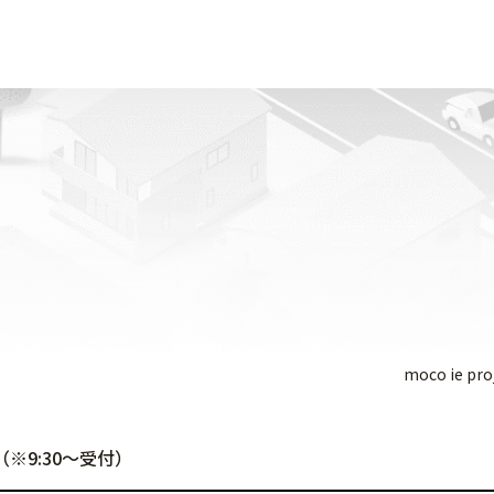
moco ie pro
00（※9:30～受付）