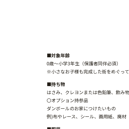
■対象年齢
0歳～小学3年生（保護者同伴必須）
※小さなお子様も完成した街をめぐっ
■持ち物
はさみ、クレヨンまたは色鉛筆、飲み
〇オプション持参品
ダンボールのお家につけたいもの
例)布やレース、シール、画用紙、廃材
■服装